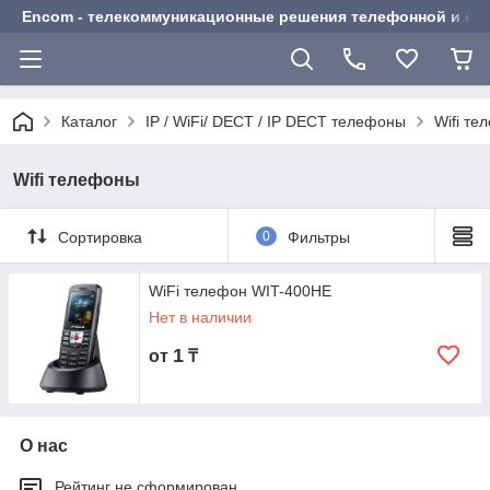
Encom - телекоммуникационные решения телефонной и сот
Каталог
IP / WiFi/ DECT / IP DECT телефоны
Wifi т
Wifi телефоны
Сортировка
0
Фильтры
WiFi телефон WIT-400HE
Нет в наличии
1
от
₸
О нас
Рейтинг не сформирован