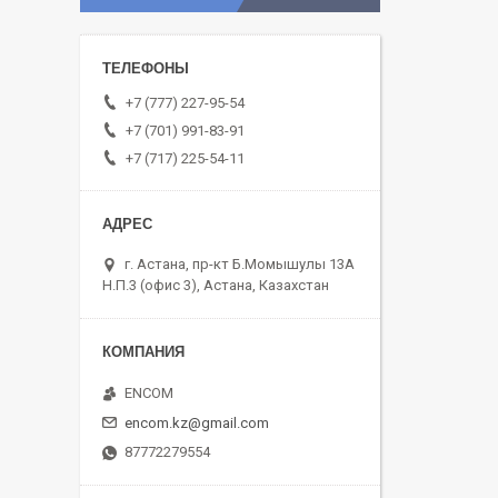
+7 (777) 227-95-54
+7 (701) 991-83-91
+7 (717) 225-54-11
г. Астана, пр-кт Б.Момышулы 13А
Н.П.3 (офис 3), Астана, Казахстан
ENCOM
encom.kz@gmail.com
87772279554