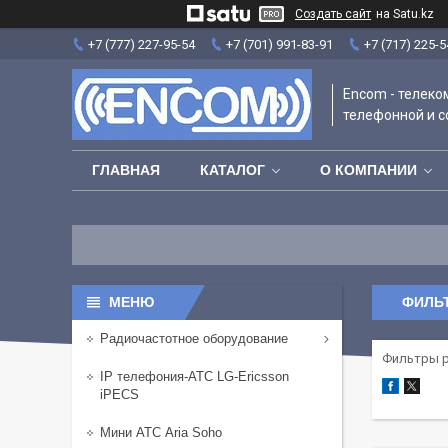
Создать сайт
на Satu.kz
+7 (777) 227-95-54
+7 (701) 991-83-91
+7 (717) 225-5
Encom - телек
телефонной и с
ГЛАВНАЯ
КАТАЛОГ
О КОМПАНИИ
ФИЛЬ
Радиочастотное оборудование
Фильтры 
IP телефония-АТС LG-Ericsson
iPECS
Мини АТС Aria Soho