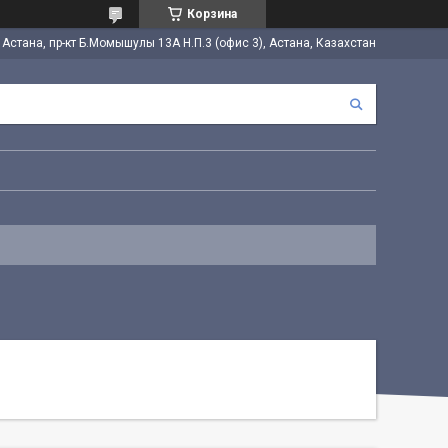
Корзина
. Астана, пр-кт Б.Момышулы 13А Н.П.3 (офис 3), Астана, Казахстан