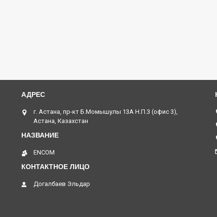
г. Астана, пр-кт Б.Момышулы 13А Н.П.3 (офис 3),
Астана, Казахстан
ENCOM
Догалбаев Эльдар