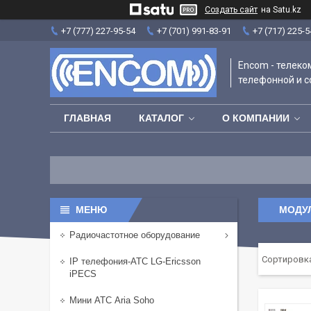
Создать сайт
на Satu.kz
+7 (777) 227-95-54
+7 (701) 991-83-91
+7 (717) 225-5
Encom - телек
телефонной и с
ГЛАВНАЯ
КАТАЛОГ
О КОМПАНИИ
МОДУЛ
Радиочастотное оборудование
IP телефония-АТС LG-Ericsson
iPECS
Мини АТС Aria Soho