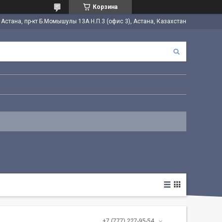
Корзина
. Астана, пр-кт Б.Момышулы 13А Н.П.3 (офис 3), Астана, Казахстан
+7 (777) 227-95-54