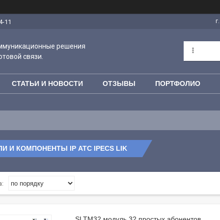
г
4-11
оммуникационные решения
отовой связи.
СТАТЬИ И НОВОСТИ
ОТЗЫВЫ
ПОРТФОЛИО
И И КОМПОНЕНТЫ IP АТС IPECS LIK
SLTM32 модуль 32 простых абонентов