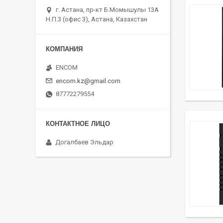
г. Астана, пр-кт Б.Момышулы 13А
Н.П.3 (офис 3), Астана, Казахстан
ENCOM
encom.kz@gmail.com
87772279554
Догалбаев Эльдар