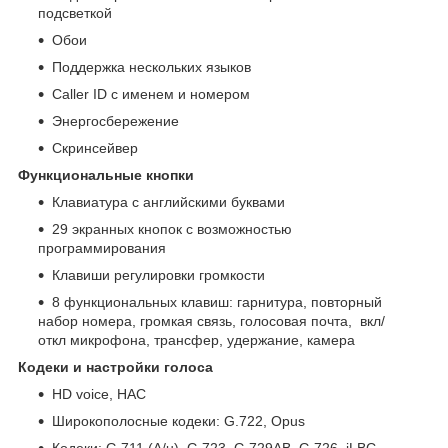
подсветкой
Обои
Поддержка нескольких языков
Caller ID с именем и номером
Энергосбережение
Скринсейвер
Функциональные кнопки
Клавиатура с английскими буквами
29 экранных кнопок с возможностью
программирования
Клавиши регулировки громкости
8 функциональных клавиш: гарнитура, повторный
набор номера, громкая связь, голосовая почта, вкл/
откл микрофона, трансфер, удержание, камера
Кодеки и настройки голоса
HD voice, HAC
Широкополосные кодеки: G.722, Opus
Кодеки: G.711 (A/u), G.723, G.729AB, G.726, iLBC