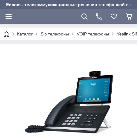
Encom - телекоммуникационные решения телефонной и сот
Каталог
Sip телефоны
VOIP телефоны
Yealink S