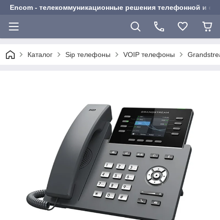
Encom - телекоммуникационные решения телефонной и сот
Каталог
Sip телефоны
VOIP телефоны
Grandstr