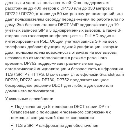
деловых и частных пользователей. Она поддерживает
расстояние до 400 метров с DP730 или до 350 метров с
DP722 / DP720, а также до 50 метров внутри помещений, что
дает пользователям свободу передвижения по работе или по
дому. Эта базовая станция DECT VoIP поддерживает до 10
учетных записей SIP и 5 одновременных вызовов, а также 3-
стороннюю голосовую конференц-связь, Full HD-аудио и
интегрированный PoE. Общая учетная запись SIP на всех
телефонах добавит функции единой унификации, которые
дают пользователям возможность отвечать на все вызовы
независимо от местоположения в режиме реального
времени. DP752 поддерживает различные методы
автоматической инициализации и безопасность шифрования
TLS / SRTP / HTTPS. В сочетании с телефонами Grandstream
DP720, DP722 или DP730, DP752 предлагает мощное
беспроводное решение DECT для любого делового или
домашнего пользователя.
Уникальные способности
Подключение до 5 телефонов DECT серии DP от
Grandstream с помощью мгновенного сопряжения с
помощью специальной кнопки сопряжения
TLS и SRTP шифрование для обеспечения