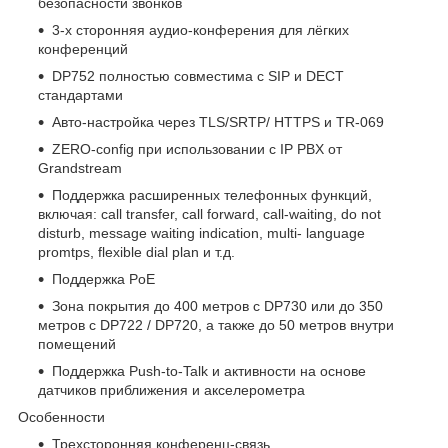
безопасности звонков
3-х сторонняя аудио-конферения для лёгких
конференций
DP752 полностью совместима с SIP и DECT
стандартами
Авто-настройка через TLS/SRTP/ HTTPS и TR-069
ZERO-config при использовании с IP PBX от
Grandstream
Поддержка расширенных телефонных функций,
включая: call transfer, call forward, call-waiting, do not
disturb, message waiting indication, multi- language
promtps, flexible dial plan и т.д.
Поддержка PoE
Зона покрытия до 400 метров с DP730 или до 350
метров с DP722 / DP720, а также до 50 метров внутри
помещений
Поддержка Push-to-Talk и активности на основе
датчиков приближения и акселерометра
Особенности
Трехсторонняя конференц-связь