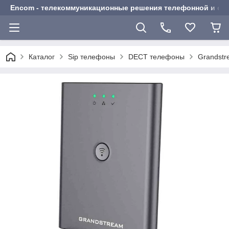
Encom - телекоммуникационные решения телефонной и сот
Каталог
Sip телефоны
DECT телефоны
Grandst