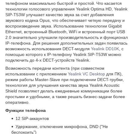
телефоном максимально быстрой и простой. Что касается
технологии голосового управления Yealink Optima HD, Yealink
SIP-T53W улучшает качество звука за счет добавления
звукового кодека Opus, что обеспечивает четкую передачу и
воспроизведение звука. Использование технологии Gigabit
Ethernet, встроенный Bluetooth, WiFi и встроенный порт USB
2.0 значительно улучшили производительность и функционал
IP-телефона. Для решения дополнительных задач появилась
возможность использования DECT-модуля
Yealink DD10K
, с
помощью которого к IP-телефону Yealink SIP-T53W можно
подключить до 4-х DECT-устройств Yealink.
Возможность передачи контента (при совместном
использовании с приложением
Yealink VC Desktop
для ПК),
режим работы Master-Slave при подключении DECT-трубки,
технология для улучшения качества звука Yealink Acoustic
Shield позволяют делать ежедневные коммуникации более
простыми и удобными, а также решать бизнес-задачи более
оперативно.
Функции телефона
12 SIP-аккаунтов
Удержание, отключение микрофона, DND ("Не
беспокоить")