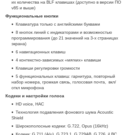
их количества на BLF клавишах (доступно в версии ПО
v85 и выше)
Функциональные кнопки
Клавиатура только с английскими буквами
8 кнопок линий с индикаторами и возможностью
программирования (до 21 значений на 3-х страницах
экрана)
6 навигационных клавиш
4 контекстно-зависимых «мягких» клавиши
Клавиши регулировки громкости
5 функциональных клавиш: гарнитура, повторный
набор номера, громкая связь, голосовая почта, вкл/
откл микрофона
Кодеки и настройки голоса
HD voice, HAC
Технология подавления фонового шума Acoustic
Shield
Широкополосные кодеки: G.722, Opus (16kHz)
Кодеки: G.711 (A/u), G.723.1, G.729AB, G.726, iLBC,