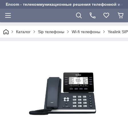
Encom - телекоммуникационные решения телефонной и сот
Каталог
Sip телефоны
Wi-fi телефоны
Yealink S