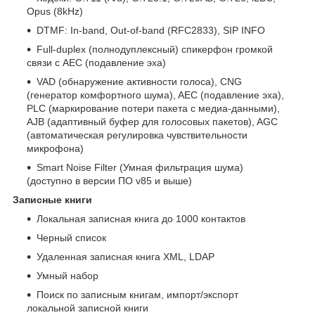
Opus (8kHz)
DTMF: In-band, Out-of-band (RFC2833), SIP INFO
Full-duplex (полнодуплексный) спикерфон громкой
связи с AEC (подавление эха)
VAD (обнаружение активности голоса), CNG
(генератор комфортного шума), AEC (подавление эха),
PLC (маркирование потери пакета с медиа-данными),
AJB (адаптивный буфер для голосовых пакетов), AGC
(автоматическая регулировка чувствительности
микрофона)
Smart Noise Filter (Умная фильтрация шума)
(доступно в версии ПО v85 и выше)
Записные книги
Локальная записная книга до 1000 контактов
Черный список
Удаленная записная книга XML, LDAP
Умный набор
Поиск по записным книгам, импорт/экспорт
локальной записной книги