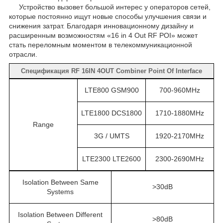
Устройство вызовет большой интерес у операторов сетей,
которые постоянно ищут новые способы улучшения связи и
снижения затрат. Благодаря инновационному дизайну и
расширенным возможностям «16 in 4 Out RF POI» может
стать переломным моментом в телекоммуникационной
отрасли.
Спецификация RF 16IN 4OUT Combiner Point Of Interface
LTE800 GSM900
700-960MHz
LTE1800 DCS1800
1710-1880MHz
Range
3G / UMTS
1920-2170MHz
LTE2300 LTE2600
2300-2690MHz
Isolation Between Same
>30dB
Systems
Isolation Between Different
>80dB