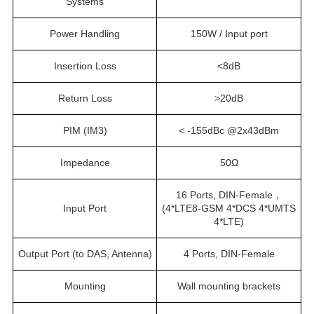
Systems
Power Handling
150W / Input port
Insertion Loss
<8dB
Return Loss
>20dB
PIM (IM3)
< -155dBc @2x43dBm
Impedance
50Ω
16 Ports, DIN-Female，
Input Port
(4*LTE8-GSM 4*DCS 4*UMTS
4*LTE)
Output Port (to DAS, Antenna)
4 Ports, DIN-Female
Mounting
Wall mounting brackets