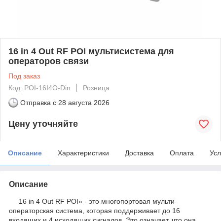
16 in 4 Out RF POI мультисистема для
операторов связи
Под заказ
Код: POI-16I4O-Din
Розница
Отправка с
28 августа 2026
Цену уточняйте
Описание
Характеристики
Доставка
Оплата
Усл
Описание
16 in 4 Out RF POI» - это многопортовая мульти-
операторская система, которая поддерживает до 16
входящих и 4 исходящих сигналов. Это означает, что она