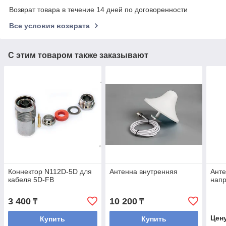
Возврат товара в течение 14 дней по договоренности
Все условия возврата
С этим товаром также заказывают
Коннектор N112D-5D для
Антенна внутренняя
Анте
кабеля 5D-FB
нап
3 400
10 200
₸
₸
Цен
Купить
Купить