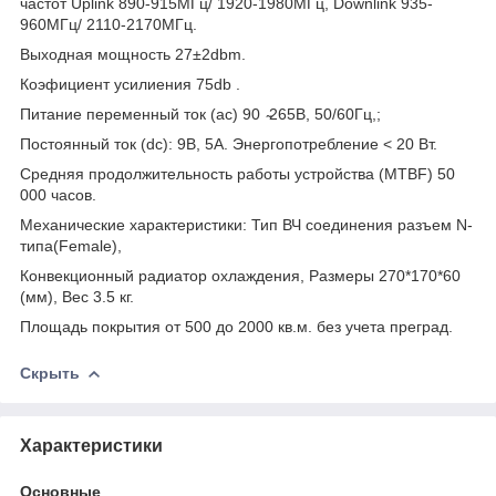
частот Uplink 890-915МГц/ 1920-1980МГц, Downlink 935-
960МГц/ 2110-2170МГц.
Выходная мощность 27±2dbm.
Коэфициент усилиения 75db .
Питание переменный ток (ас) 90 ̴265В, 50/60Гц,;
Постоянный ток (dc): 9В, 5А. Энергопотребление < 20 Вт.
Средняя продолжительность работы устройства (MTBF) 50
000 часов.
Механические характеристики: Тип ВЧ соединения разъем N-
типа(Female),
Конвекционный радиатор охлаждения, Размеры 270*170*60
(мм), Вес 3.5 кг.
Площадь покрытия от 500 до 2000 кв.м. без учета преград.
Скрыть
Характеристики
Основные