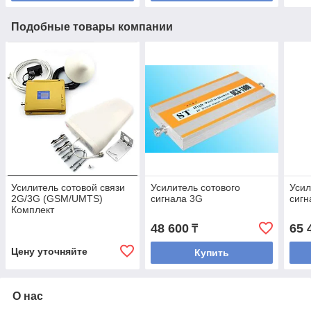
Подобные товары компании
Усилитель сотовой связи
Усилитель сотового
Усил
2G/3G (GSM/UMTS)
сигнала 3G
сигн
Комплект
48 600
65 
₸
Цену уточняйте
Купить
О нас