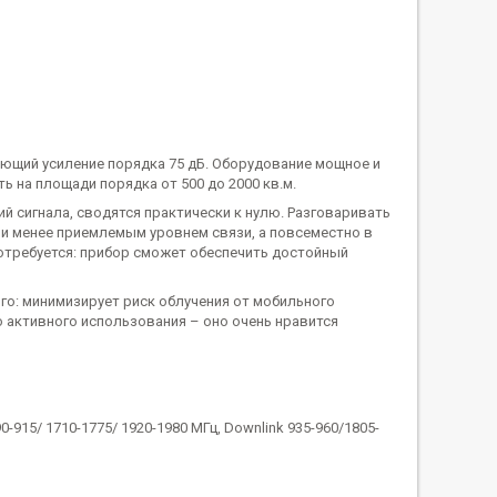
ающий усиление порядка 75 дБ. Оборудование мощное и
ь на площади порядка от 500 до 2000 кв.м.
й сигнала, сводятся практически к нулю. Разговаривать
или менее приемлемым уровнем связи, а повсеместно в
отребуется: прибор сможет обеспечить достойный
го: минимизирует риск облучения от мобильного
 активного использования – оно очень нравится
-915/ 1710-1775/ 1920-1980 МГц, Downlink 935-960/1805-