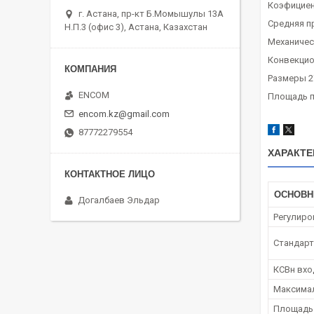
Коэфициент
г. Астана, пр-кт Б.Момышулы 13А
Средняя п
Н.П.3 (офис 3), Астана, Казахстан
Механическ
Конвекцио
Размеры 27
ENCOM
Площадь по
encom.kz@gmail.com
87772279554
ХАРАКТЕ
ОСНОВ
Догалбаев Эльдар
Регулиро
Стандарт
КСВн вх
Максимал
Площадь