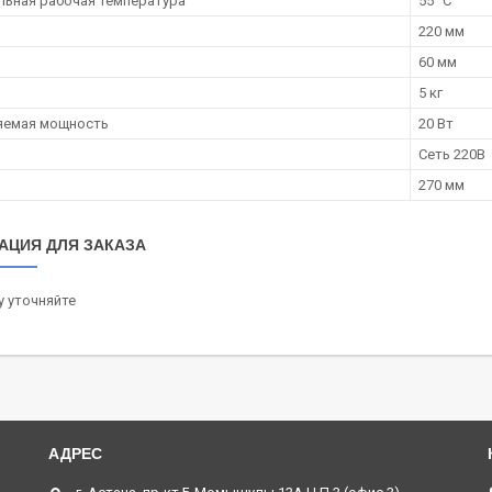
ьная рабочая температура
55 °С
220 мм
60 мм
5 кг
яемая мощность
20 Вт
Сеть 220В
270 мм
АЦИЯ ДЛЯ ЗАКАЗА
 уточняйте