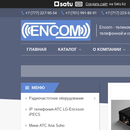
Создать сайт
на Satu.kz
+7 (777) 227-95-54
+7 (701) 991-83-91
+7 (717) 225-5
Encom - телек
телефонной и с
ГЛАВНАЯ
КАТАЛОГ
О КОМПАНИИ
Радиочастотное оборудование
IP телефония-АТС LG-Ericsson
iPECS
Мини АТС Aria Soho