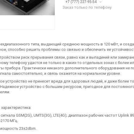
+7 (777) 227-95-54
Заказ только по телефону
рехдиапазонного типа, выдающий среднюю мощность в 120 мВт, и созд
ное, способно решить проблемы со связью и обеспечить ее устойчивост
стройством риск прерывания связи, равно как и выпадений или замирани
ному телефону удастся не только в каких-то отдельных зонах с более 
ты прибора. Практически никакого дополнительного оборудования не п
игнала самостоятельно, и связь окажется на нормальном уровне.
ое устройство не принесет вреда для здоровья людей, и даже более то
 Надежное устройство с большим ресурсом, пригодное для постоянного
телям.
 характеристика:
сигнала GSM(2G), UMTS(3G), LTE(4G); диаппазон рабочих частот Uplink 890
-2170 МГц.
мощность 23±2dbm.