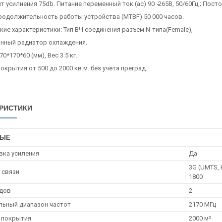
 усилиения 75db. Питание переменный ток (ас) 90 ̴265В, 50/60Гц,; Посто
родолжительность работы устройства (MTBF) 50 000 часов.
ие характеристики: Тип ВЧ соединения разъем N-типа(Female),
нный радиатор охлаждения.
0*170*60 (мм), Вес 3.5 кг.
крытия от 500 до 2000 кв.м. без учета преград.
РИСТИКИ
НЫЕ
вка усиления
Да
3G (UMTS, 
 связи
1800
одов
2
ьный диапазон частот
2170 МГц
 покрытия
2000 м²