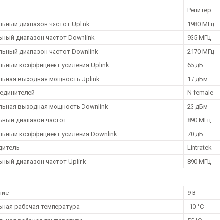
Репитер
ьный диапазон частот Uplink
1980 МГц
ный диапазон частот Downlink
935 МГц
ьный диапазон частот Downlink
2170 МГц
ьный коэффициент усиления Uplink
65 дБ
ьная выходная мощность Uplink
17 дБм
оединителей
N-female
ьная выходная мощность Downlink
23 дБм
ный диапазон частот
890 МГц
ьный коэффициент усиления Downlink
70 дБ
дитель
Lintratek
ный диапазон частот Uplink
890 МГц
ние
9 В
ная рабочая температура
-10 °С