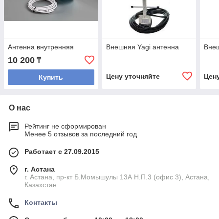
Антенна внутренняя
Внешняя Yagi антенна
Внеш
10 200
₸
Цену уточняйте
Цен
Купить
О нас
Рейтинг не сформирован
Менее 5 отзывов за последний год
Работает с 27.09.2015
г. Астана
г. Астана, пр-кт Б.Момышулы 13А Н.П.3 (офис 3), Астана,
Казахстан
Контакты