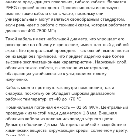
аналога предыдущего поколения, гибкого кабеля. Является
PEEG версией последнего. Профессионалы используют
именно такие кабели очень часто, поскольку они
универсальны и могут являться своеобразным стандартом,
если речь идет о работе с техникой связи, которая работает в
диапазоне 400-7500 МГц.
Такой кабель имеет небольшой диаметр, что упрощает его
разведение по объекту и крепление, имеет плотный двойной
экран. Его центральный проводник – сплошной, выполняется
он из меди без примесей, что придает изделию еще более
высокие эксплуатационные характеристики. Наружный слой,
оболочка такого кабеля, выполнена из материалов,
обладающих устойчивостью к ультрафиолетовому
излучению.
Кабель можно протянуть как внутри помещения, так и
снаружи, поскольку он обладает широким диапазоном
рабочих температур: от -40 до +70 °C.
Номинальная погонная емкость — 81,69 пФ/м. Центральный
проводник из чистой меди диаметром 1,8 мм. Внешняя
оболочка кабеля из поливинилхлорида чёрного цвета.
Диаметр оболочки 7,5 мм. Материал стойкий к воздействию
химических веществ, окружающей среды, солнечному цвету.
Бухта 200 м.