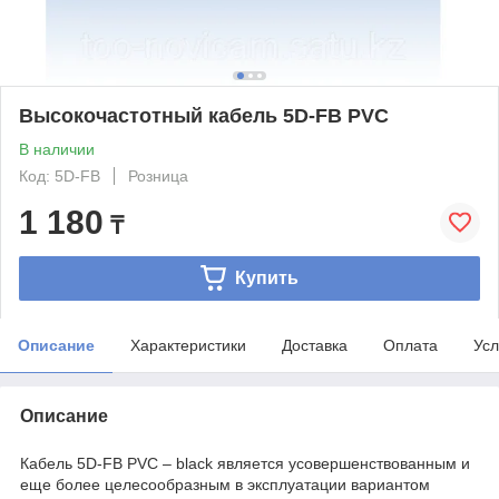
Высокочастотный кабель 5D-FB PVC
В наличии
Код: 5D-FB
Розница
1 180
₸
Купить
Описание
Характеристики
Доставка
Оплата
Усл
Описание
Кабель 5D-FB PVC – black является усовершенствованным и
еще более целесообразным в эксплуатации вариантом