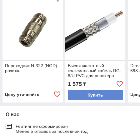
Переходник N-322 (NGD) -
Высокочастотный
Dire
розетка
коаксиальный кабель RG-
698
8/U PVC для репитера
сотового сигнала
1 575
₸
Цену уточняйте
Цен
Купить
О нас
Рейтинг не сформирован
Менее 5 отзывов за последний год