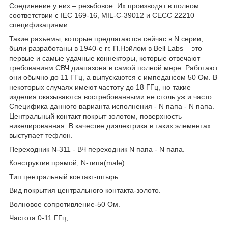
Соединение у них – резьбовое. Их производят в полном
соответствии с IEC 169-16, MIL-C-39012 и CECC 22210 –
спецификациями.
Такие разъемы, которые предлагаются сейчас в N серии,
были разработаны в 1940-е гг. П.Нэйлом в Bell Labs – это
первые и самые удачные коннекторы, которые отвечают
требованиям СВЧ диапазона в самой полной мере. Работают
они обычно до 11 ГГц, а выпускаются с импедансом 50 Ом. В
некоторых случаях имеют частоту до 18 ГГц, но такие
изделия оказываются востребованными не столь уж и часто.
Специфика данного варианта исполнения - N папа - N папа.
Центральный контакт покрыт золотом, поверхность –
никелированная. В качестве диэлектрика в таких элементах
выступает тефлон.
Переходник N-311 - ВЧ переходник N папа - N папа.
Конструктив прямой, N-типа(male).
Тип центральный контакт-штырь.
Вид покрытия центрального контакта-золото.
Волновое сопротивление-50 Ом.
Частота 0-11 ГГц,