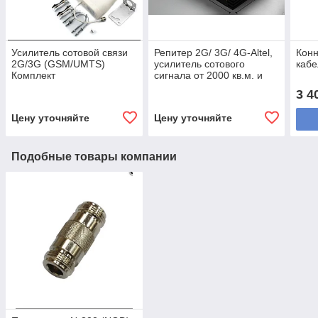
Усилитель сотовой связи
Репитер 2G/ 3G/ 4G-Altel,
Конн
2G/3G (GSM/UMTS)
усилитель сотового
кабе
Комплект
сигнала от 2000 кв.м. и
более
3 4
Цену уточняйте
Цену уточняйте
Подобные товары компании