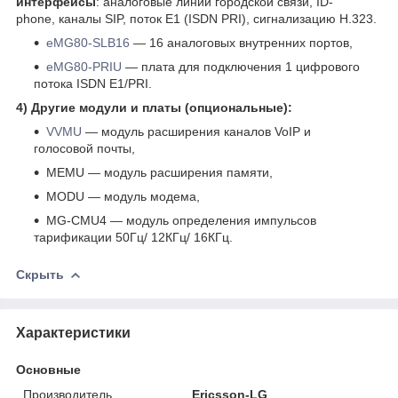
интерфейсы
: аналоговые линии городской связи, ID-
phone, каналы SIP, поток E1 (ISDN PRI), сигнализацию H.323.
eMG80-SLB16
― 16 аналоговых внутренних портов,
eMG80-PRIU
― плата для подключения 1 цифрового
потока ISDN Е1/PRI.
4) Другие модули и платы (опциональные):
VVMU
― модуль расширения каналов VoIP и
голосовой почты,
MEMU ― модуль расширения памяти,
MODU ― модуль модема,
MG-CMU4 ― модуль определения импульсов
тарификации 50Гц/ 12КГц/ 16КГц.
Скрыть
Характеристики
Основные
Производитель
Ericsson-LG