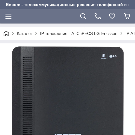
Encom - телекоммуникационные решения телефонной и сот
Каталог
IP телефония - АТС iPECS LG-Ericsson
IP А