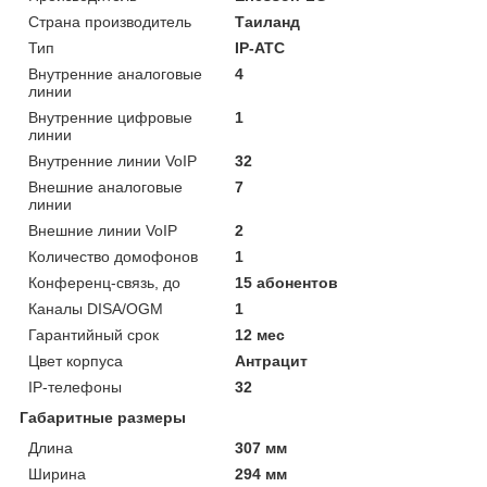
Страна производитель
Таиланд
Тип
IP-АТС
Внутренние аналоговые
4
линии
Внутренние цифровые
1
линии
Внутренние линии VoIP
32
Внешние аналоговые
7
линии
Внешние линии VoIP
2
Количество домофонов
1
Конференц-связь, до
15 абонентов
Каналы DISA/OGM
1
Гарантийный срок
12 мес
Цвет корпуса
Антрацит
IP-телефоны
32
Габаритные размеры
Длина
307 мм
Ширина
294 мм