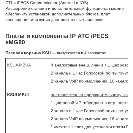
CTI и iPECS Communicator (Android и IOS).
Расширение станции и дополнительный функционал можно
обеспечить установкой дополнительных блоков, плат
расширения или купив дополнительные лицензии.
Платы и компоненты IP АТС iPECS
eMG80
Базовая корзина KSU
― выпускается в 4 вариантах.
KSUA MBUA
4 аналоговые внеш. линии + 1 цифровой и
2 канала и
1 час
Г
олосовой почты по-умол
2 канала
VoIP по умолчанию, 16 каналов 
KSUI MBUI
поставляется по предварительному заказ
1 цифровой и 7 гибридных внутр. портов
2 канала и
1 час
Г
олосовой почты по-умол
2 канала
VoIP по умолчанию, 16 каналов 
* имеется 1 слот для установки платы PR