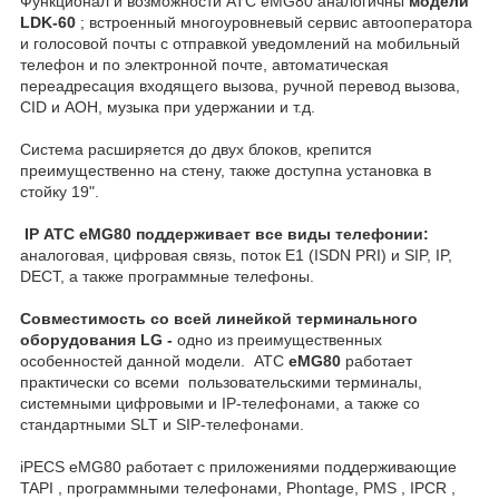
Функционал и возможности АТС eMG80 аналогичны
модели
LDK-60
; встроенный многоуровневый сервис автооператора
и голосовой почты с отправкой уведомлений на мобильный
телефон и по электронной почте, автоматическая
переадресация входящего вызова, ручной перевод вызова,
CID и АОН, музыка при удержании и т.д.
Система расширяется до двух блоков, крепится
преимущественно на стену, также доступна установка в
стойку 19".
IP АТС eMG80 поддерживает все виды телефонии:
аналоговая, цифровая связь, поток E1 (ISDN PRI) и SIP, IP,
DECT, а также программные телефоны.
Совместимость со всей линейкой терминального
оборудования LG -
одно из преимущественных
особенностей данной модели.
АТС
eMG80
работает
практически со всеми пользовательскими терминалы,
системными цифровыми и IP-телефонами, а также со
стандартными SLT и SIP-телефонами.
iPECS eMG80 работает с приложениями поддерживающие
TAPI , программными телефонами, Phontage, PMS , IPCR ,