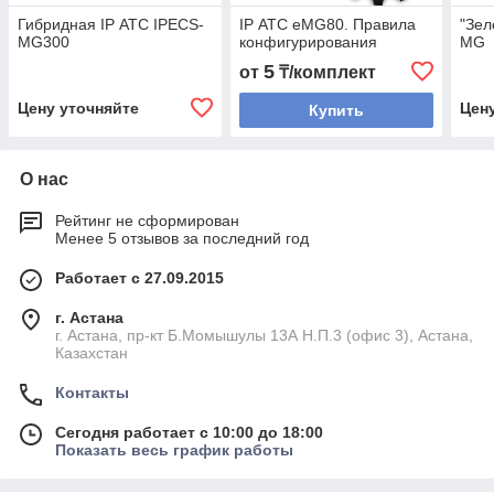
Гибридная IP АТС IPECS-
IP АТС eMG80. Правила
"Зел
MG300
конфигурирования
MG
5
от
₸/комплект
Цену уточняйте
Цен
Купить
О нас
Рейтинг не сформирован
Менее 5 отзывов за последний год
Работает с 27.09.2015
г. Астана
г. Астана, пр-кт Б.Момышулы 13А Н.П.3 (офис 3), Астана,
Казахстан
Контакты
Сегодня работает с 10:00 до 18:00
Показать весь график работы