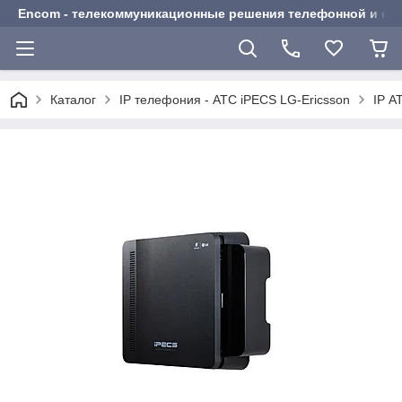
Encom - телекоммуникационные решения телефонной и сот
Каталог
IP телефония - АТС iPECS LG-Ericsson
IP А