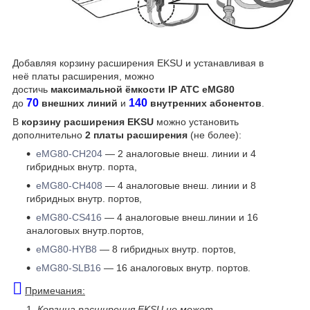
Добавляя корзину расширения EKSU и устанавливая в
неё платы расширения, можно
достичь
максимальной ёмкости IP АТС eMG80
70
140
до
внешних линий
и
внутренних абонентов
.
В
корзину расширения EKSU
можно установить
дополнительно
2 платы расширения
(не более):
eMG80-CH204
― 2 аналоговые внеш. линии и 4
гибридных внутр. порта,
eMG80-CH408
― 4 аналоговые внеш. линии и 8
гибридных внутр. портов,
eMG80-CS416
― 4 аналоговые внеш.линии и 16
аналоговых внутр.портов,
eMG80-HYB8
― 8 гибридных внутр. портов,
eMG80-SLB16
― 16 аналоговых внутр. портов.
Примечания:
Корзина расширения EKSU не может