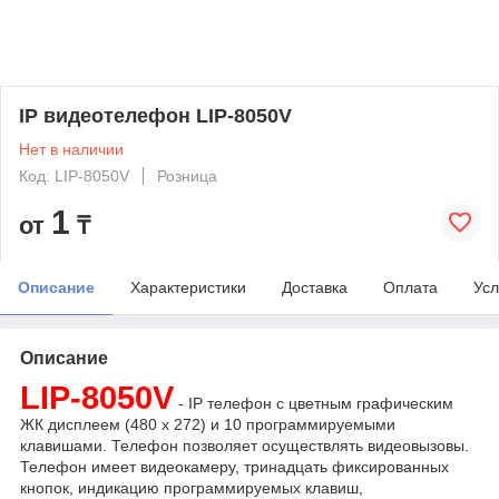
IP видеотелефон LIP-8050V
Нет в наличии
Код: LIP-8050V
Розница
1
от
₸
Описание
Характеристики
Доставка
Оплата
Усл
Описание
LIP-8050V
-
IP
телефон с цветным графическим
ЖК дисплеем (480 x 272) и 10 программируемыми
клавишами. Телефон позволяет осуществлять видеовызовы.
Телефон имеет видеокамеру, тринадцать фиксированных
кнопок, индикацию программируемых клавиш,