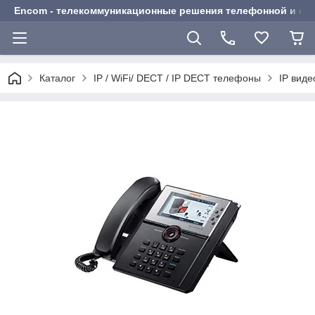
Encom - телекоммуникационные решения телефонной и сот
Каталог
IP / WiFi/ DECT / IP DECT телефоны
IP вид