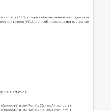
в системе iPECS, который обеспечивает взаимодействие
го протокола (iPECS protocol), распределяет системные
р LIK-ADPT (тип G)
Скорость) и Link/Activity (Канал/Активность).
Скорость) и Link/Activity (Канал/Активность).