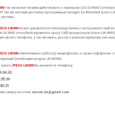
300
так же может взаимодействовать с сервером UCS (Unified Communica
WP. Так же системе доступны программный продукт Ez Attendant (ключ L
 системы.
PECS-LIK300
может управляться непосредственно с встроенного веб-ин
я LIK-NMS способной управлять сразу 1000 процессоров (ключ LIK-NM
ми своего телефона, а так же иметь доступ к разным сервисам, как на
PECS-LIK300
обеспечивает работу ip-видеофонов, а также софтфонов с 
еренций (необходим модуль LIK-MCIM)
и купить
iPECS-LIK300
Вы можете по телефону:
46-64-22
-95-54
-83-91
ив заявку на e-mail:
encom
.
kz
@
gmail
.
com