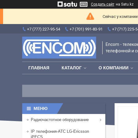
Создать сайт
на Satu.kz
Сейчас у компании
+7 (777) 227-95-54
+7 (701) 991-83-91
+7 (717) 225-5
Encom - телек
телефонной и с
ГЛАВНАЯ
КАТАЛОГ
О КОМПАНИИ
Радиочастотное оборудование
IP телефония-АТС LG-Ericsson
iPECS