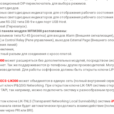
позиционный DIP-переключатель для выбора режимов.
светодиодов.
асных светодиодных индикаторов для отображения рабочего состояния
леных светодиодных индикаторов для отображения рабочего состояния 
ъем RS-232 типа DB-9 и один порт USB Host.
eset (Перезапуск).
й панели модуля MFIM300 расположены:
разъемов типа RJ-45 (розетка) для входов Alarm (Внешняя сигнализаци
 и Control Relay (Реле управления), выходов External Page (Внешнего опо
ния линий)
земления,
ктный разъем для соединения с кросс-платой.
300
может расширяться без дополнительных модулей, посредством сист
рнет. Так же поддерживаются ip-телефоны других производителей. Могу
оизводителей. Для работы софтфонов должны быть открыты ключи LIP-S
PECS-LIK300
может объединятся в единую сеть (полный внутренний серви
ыт ключ IP&QSIG Networking. При открытом ключе LIK-TAPI система от
 TAPI, так например, можно подключить систему к разнообразным прог
ом ключе LIK-TNLS (Transparent Networking Local Survivability) система
i
P-канала связи будет автоматически продолжать взаимодействие (полн
и через PRI или BRI).