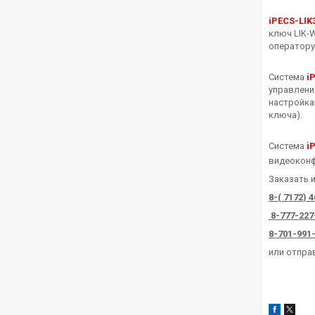
iPECS-LIK
ключ LIK-
оператору
Система
i
управлени
настройка
ключа).
Система
i
видеоконф
Заказать 
8-( 7172) 
8-777-227
8-701-991
или отправ