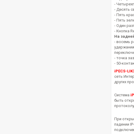
- Четырех
- Десять 
- Пять кр
- Пять зе
- Один раз
- Кнопка R
На задне
- восемь 
удержании)
переключе
- точка за
- 50-конта
iPECS-LIK
сеть Инте
других пр
Система
i
быть откр
протоколу
При открыт
падении I
подключени