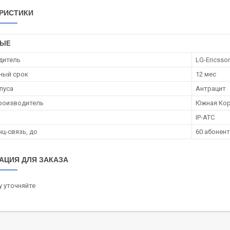
РИСТИКИ
НЫЕ
дитель
LG-Ericsso
ный срок
12 мес
пуса
Антрацит
роизводитель
Южная Ко
IP-АТС
ц-связь, до
60 абонен
АЦИЯ ДЛЯ ЗАКАЗА
 уточняйте