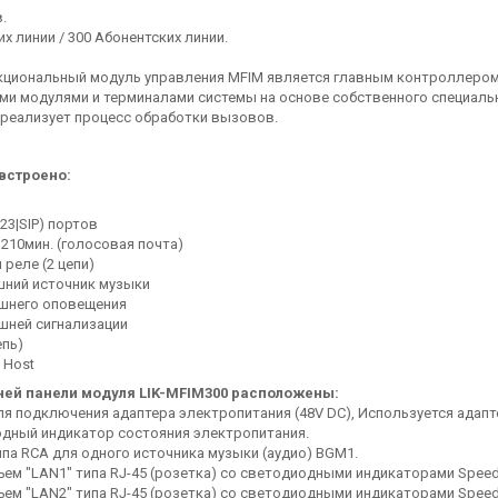
в.
х линии / 300 Абонентских линии.
циональный модуль управления MFIM является главным контроллером 
ми модулями и терминалами системы на основе собственного специально
 реализует процесс обработки вызовов.
встроено:
323|SIP) портов
. 210мин. (голосовая почта)
 реле (2 цепи)
шний источник музыки
ешнего оповещения
ешней сигнализации
епь)
 Host
ней панели модуля LIK-MFIM300 расположены:
ля подключения адаптера электропитания (48V DC), Используется адапте
одный индикатор состояния электропитания.
ипа RCA для одного источника музыки (аудио) BGM1.
ъем "LAN1" типа RJ-45 (розетка) со светодиодными индикаторами Speed (
ъем "LAN2" типа RJ-45 (розетка) со светодиодными индикаторами Speed (