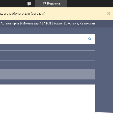
Корзина
йшего рабочего дня (сегодня)
. Астана, пр-кт Б.Момышулы 13А Н.П.3 (офис 3), Астана, Казахстан