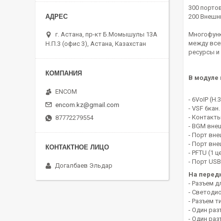
300 порто
200 Внешни
г. Астана, пр-кт Б.Момышулы 13А
Многофунк
между все
Н.П.3 (офис 3), Астана, Казахстан
ресурсы и
В модуле 
ENCOM
- 6VoIP (H.
encom.kz@gmail.com
- VSF 6кан
- Контакты
87772279554
- BGM вне
- Порт вн
- Порт вн
- PFTU (1 ц
- Порт USB
Догалбаев Эльдар
На перед
- Разъем д
- Светоди
- Разъем т
- Один раз
- Один раз