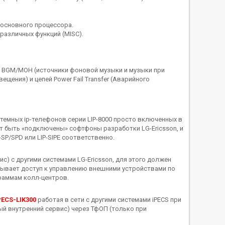
 основного процессора.
различных функций (MISC).
я), BGM/MOH (источники фоновой музыки и музыки при
вещения) и цепей Power Fail Transfer (Аварийного
емных ip-телефонов серии LIP-8000 просто включенных в
т быть «подключены» софтфоны разработки LG-Ericsson, и
P/SPD или LIP-SIPE соответственно.
с) с другими системами LG-Ericsson, для этого должен
крывает доступ к управлению внешними устройствами по
раммам колл-центров.
PECS-LIK300
работая в сети с другими системами iPECS при
ый внутренний сервис) через ТфОП (только при