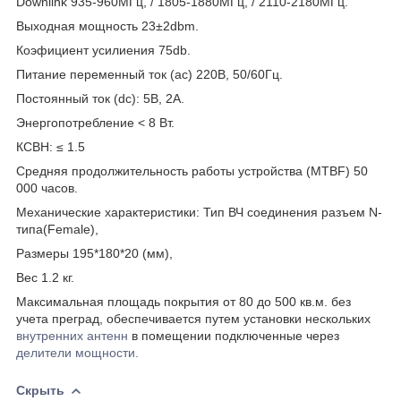
Downlink 935-960МГц, / 1805-1880МГц, / 2110-2180МГц.
Выходная мощность 23±2dbm.
Коэфициент усилиения 75db.
Питание переменный ток (ас) 220В, 50/60Гц.
Постоянный ток (dc): 5В, 2А.
Энергопотребление < 8 Вт.
КСВН: ≤ 1.5
Средняя продолжительность работы устройства (MTBF) 50
000 часов.
Механические характеристики: Тип ВЧ соединения разъем N-
типа(Female),
Размеры 195*180*20 (мм),
Вес 1.2 кг.
Максимальная площадь покрытия от 80 до 500 кв.м. без
учета преград, обеспечивается путем установки нескольких
внутренних антенн
в помещении подключенные через
делители мощности.
Скрыть