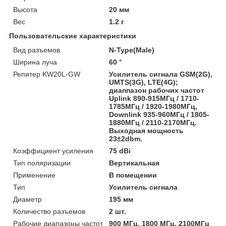
Высота
20 мм
Вес
1.2 г
Пользовательские характеристики
Вид разъемов
N-Type(Male)
Ширина луча
60 °
Репитер KW20L-GW
Усилитель сигнала GSM(2G),
UMTS(3G), LTE(4G);
диаппазон рабочих частот
Uplink 890-915МГц / 1710-
1785МГц / 1920-1980МГц,
Downlink 935-960МГц / 1805-
1880МГц / 2110-2170МГц.
Выходная мощность
23±2dbm.
Коэффициент усиления
75 dBi
Тип поляризации
Вертикальная
Применение
В помещении
Тип
Усилитель сигнала
Диаметр
195 мм
Количество разъемов
2 шт.
Рабочие диапазоны частот
900 МГц, 1800 МГц, 2100МГц