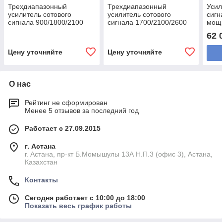
Трехдиапазонный
Трехдиапазонный
Усил
усилитель сотового
усилитель сотового
сигн
сигнала 900/1800/2100
сигнала 1700/2100/2600
мощ
62 
Цену уточняйте
Цену уточняйте
О нас
Рейтинг не сформирован
Менее 5 отзывов за последний год
Работает с 27.09.2015
г. Астана
г. Астана, пр-кт Б.Момышулы 13А Н.П.3 (офис 3), Астана,
Казахстан
Контакты
Сегодня работает с 10:00 до 18:00
Показать весь график работы