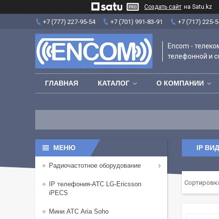
Создать сайт
на Satu.kz
+7 (777) 227-95-54
+7 (701) 991-83-91
+7 (717) 225-5
Encom - телек
телефонной и с
ГЛАВНАЯ
КАТАЛОГ
О КОМПАНИИ
IP В
Радиочастотное оборудование
IP телефония-АТС LG-Ericsson
iPECS
Мини АТС Aria Soho