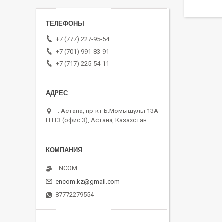
+7 (777) 227-95-54
+7 (701) 991-83-91
+7 (717) 225-54-11
г. Астана, пр-кт Б.Момышулы 13А
Н.П.3 (офис 3), Астана, Казахстан
ENCOM
encom.kz@gmail.com
87772279554