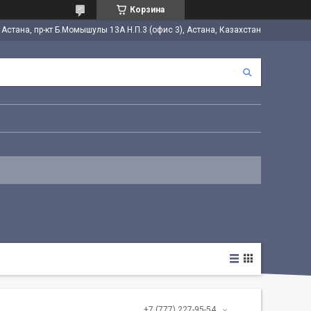
Корзина
. Астана, пр-кт Б.Момышулы 13А Н.П.3 (офис 3), Астана, Казахстан
+7 (777) 227-95-54