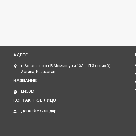
г. Астана, пр-кт Б.Момышулы 13А Н.П.3 (офис 3),
Астана, Казахстан
ENCOM
Догалбаев Эльдар